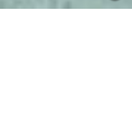
Vertrauen sichtbar machen
Businessfotografie für ein Bestattungsunternehmen
In einem sensiblen Bereich wie diesem zählt vor allem eines:
Vertrauen.
Ziel war es, das Team nahbar, ruhig und professionell zu zeigen
– ohne Inszenierung, aber mit klarer Wirkung.
So entstehen Bilder, die Sicherheit geben und gleichzeitig
Persönlichkeit zeigen.